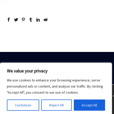
We value your privacy
We use cookies to enhance your browsing experience, serve
Home
Sobre Nós
Acesso restrito
Contato
personalized ads or content, and analyze our traffic. By clicking
"Accept All", you consent to our use of cookies.
Estamos usando cookies para oferecer a melhor experiência 
2021 © Copyrights -
Monday Publicidade
Customize
Reject All
Accept All
Aceitar