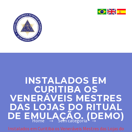
INSTALADOS EM
CURITIBA OS
VENERÁVEIS MESTRES
DAS LOJAS DO RITUAL
DE EMULAÇÃO. (DEMO)
Home
Sem categoria
Instalados em Curitiba os Veneráveis Mestres das Lojas do