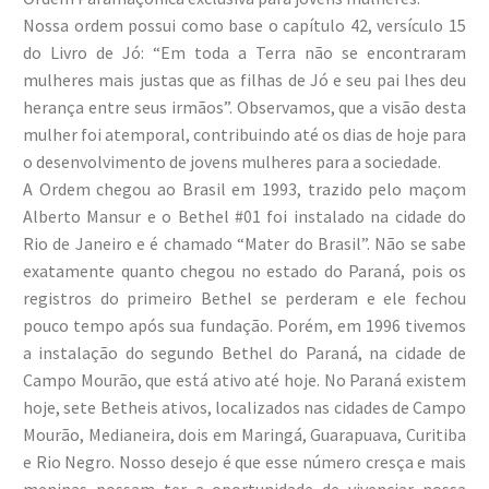
Nossa ordem possui como base o capítulo 42, versículo 15
do Livro de Jó: “Em toda a Terra não se encontraram
mulheres mais justas que as filhas de Jó e seu pai lhes deu
herança entre seus irmãos”. Observamos, que a visão desta
mulher foi atemporal, contribuindo até os dias de hoje para
o desenvolvimento de jovens mulheres para a sociedade.
A Ordem chegou ao Brasil em 1993, trazido pelo maçom
Alberto Mansur e o Bethel #01 foi instalado na cidade do
Rio de Janeiro e é chamado “Mater do Brasil”. Não se sabe
exatamente quanto chegou no estado do Paraná, pois os
registros do primeiro Bethel se perderam e ele fechou
pouco tempo após sua fundação. Porém, em 1996 tivemos
a instalação do segundo Bethel do Paraná, na cidade de
Campo Mourão, que está ativo até hoje. No Paraná existem
hoje, sete Betheis ativos, localizados nas cidades de Campo
Mourão, Medianeira, dois em Maringá, Guarapuava, Curitiba
e Rio Negro. Nosso desejo é que esse número cresça e mais
meninas possam ter a oportunidade de vivenciar nossa