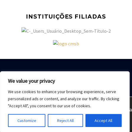
INSTITUIÇÕES FILIADAS
We value your privacy
We use cookies to enhance your browsing experience, serve
Home
Sobre Nós
Acesso restrito
Contato
personalized ads or content, and analyze our traffic. By clicking
"Accept All", you consent to our use of cookies.
Estamos usando cookies para oferecer a melhor experiência
2021 © Copyrights -
Monday Publicidade
Customize
Reject All
Accept All
Aceitar