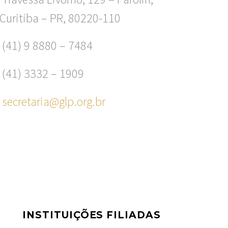
Curitiba – PR, 80220-110
(41) 9 8880 – 7484
(41) 3332 – 1909
secretaria@glp.org.br
INSTITUIÇÕES FILIADAS