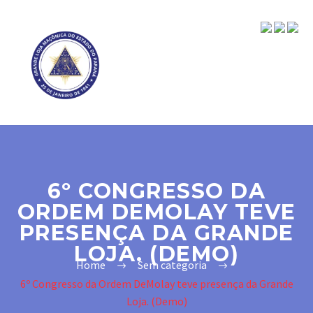
6º CONGRESSO DA
ORDEM DEMOLAY TEVE
PRESENÇA DA GRANDE
LOJA. (DEMO)
Home
Sem categoria
6º Congresso da Ordem DeMolay teve presença da Grande
Loja. (Demo)