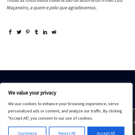
Maçaneiro, a quem e pelo que agradecemos.
We value your privacy
We use cookies to enhance your browsing experience, serve
Home
Sobre Nós
Acesso restrito
Contato
personalized ads or content, and analyze our traffic. By clicking
"Accept All", you consent to our use of cookies.
Estamos usando cookies para oferecer a melhor experiência 
2021 © Copyrights -
Monday Publicidade
Customize
Reject All
Accept All