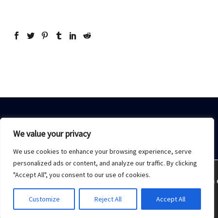
We value your privacy
We use cookies to enhance your browsing experience, serve
Home
Sobre Nós
Acesso restrito
Contato
personalized ads or content, and analyze our traffic. By clicking
"Accept All", you consent to our use of cookies.
Estamos usando cookies para oferecer a melhor experiência 
2021 © Copyrights -
Monday Publicidade
Customize
Reject All
Accept All
Aceitar