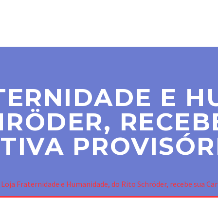
SER MAÇOM
PARAMAÇÔNICAS
NOTÍCIAS
CO
TERNIDADE E 
HRÖDER, RECEB
TIVA PROVISÓR
 Loja Fraternidade e Humanidade, do Rito Schröder, recebe sua Ca