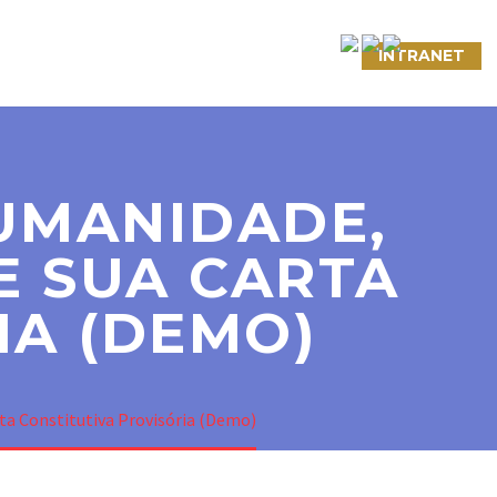
NTATO
LINKS ÚTEIS
CONVÊNIOS
INTRANET
HUMANIDADE,
E SUA CARTA
IA (DEMO)
rta Constitutiva Provisória (Demo)