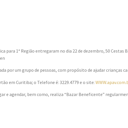
1
gica para 1ª Região entregaram no dia 22 de dezembro, 50 Cestas 
sen
a por um grupo de pessoas, com propósito de ajudar crianças care
tão em Curitiba; o Telefone é: 3229.4779 e o site:
WWW.apav.com.
igar e agendar, bem como, realiza “Bazar Beneficente” regularmen