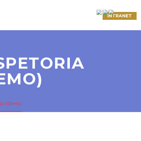
NTATO
LINKS ÚTEIS
CONVÊNIOS
INTRANET
SPETORIA
DEMO)
AV. (Demo)