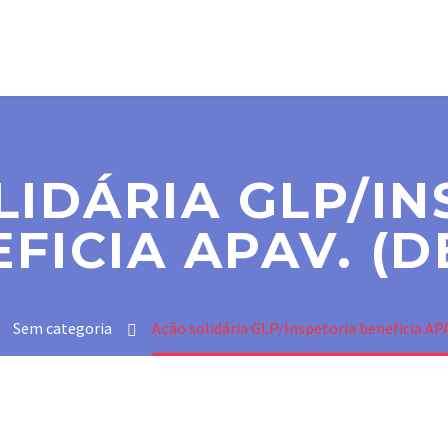
SER MAÇOM
PARAMAÇÔNICAS
NOTÍCIAS
CO
LIDÁRIA GLP/IN
FICIA APAV. (
Sem categoria
Ação solidária GLP/Inspetoria beneficia AP