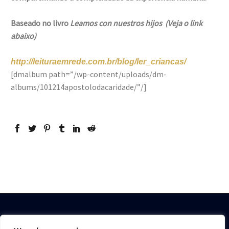
Baseado no livro
Leamos con nuestros hijos (Veja o link
abaixo)
http://leituraemrede.com.br/blog/ler_criancas/
[dmalbum path=”/wp-content/uploads/dm-
albums/101214apostolodacaridade/”/]