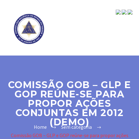
COMISSÃO GOB – GLP E
GOP REÚNE-SE PARA
PROPOR AÇÕES
CONJUNTAS EM 2012
(DEMO)
Home
Sem categoria
Comissão GOB – GLP e GOP reúne-se para propor ações