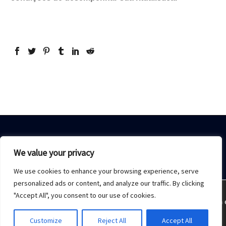
We value your privacy
We use cookies to enhance your browsing experience, serve
Home
Sobre Nós
Acesso restrito
Contato
personalized ads or content, and analyze our traffic. By clicking
"Accept All", you consent to our use of cookies.
Estamos usando cookies para oferecer a melhor experiência 
2021 © Copyrights -
Monday Publicidade
Customize
Reject All
Accept All
Aceitar