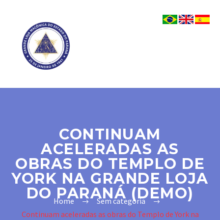
CONTINUAM
ACELERADAS AS
OBRAS DO TEMPLO DE
YORK NA GRANDE LOJA
DO PARANÁ (DEMO)
Home
Sem categoria
Continuam aceleradas as obras do Templo de York na