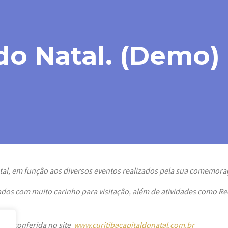
 do Natal. (Demo)
atal, em função aos diversos eventos realizados pela sua comemora
ados com muito carinho para visitação, além de atividades como Rec
ser conferida no site
www.curitibacapitaldonatal.com.br