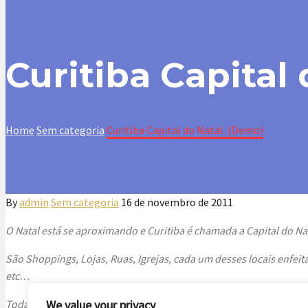
Curitiba Capital
Home
Sem categoria
Curitiba Capital do Natal. (Demo)
By
admin
Sem categoria
16 de novembro de 2011
O Natal está se aproximando e Curitiba é chamada a Capital do N
São Shoppings, Lojas, Ruas, Igrejas, cada um desses locais enfeit
etc…
Toda a programação dos eventos natalinos de
We value your privacy
C
u
r
i
t
i
b
a
2011 pode 