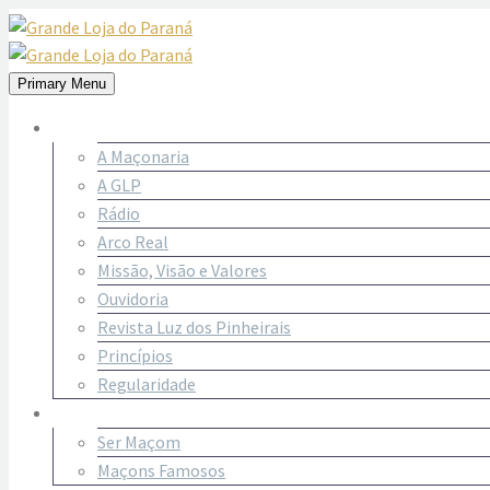
Primary Menu
Sobre Nós
A Maçonaria
A GLP
Rádio
Arco Real
Missão, Visão e Valores
Ouvidoria
Revista Luz dos Pinheirais
Princípios
Regularidade
SER MAÇOM
Ser Maçom
Maçons Famosos