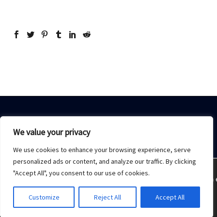
We value your privacy
We use cookies to enhance your browsing experience, serve
Home
Sobre Nós
Acesso restrito
Contato
personalized ads or content, and analyze our traffic. By clicking
"Accept All", you consent to our use of cookies.
Estamos usando cookies para oferecer a melhor experiência 
2021 © Copyrights -
Monday Publicidade
Customize
Reject All
Accept All
Aceitar