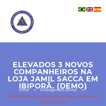
ELEVADOS 3 NOVOS
COMPANHEIROS NA
LOJA JAMIL SACCA EM
IBIPORÃ. (DEMO)
Home
Uncategorized (Demo)
Elevados 3 Novos Companheiros na Loja Jamil Sacca em
Ibiporã. (Demo)