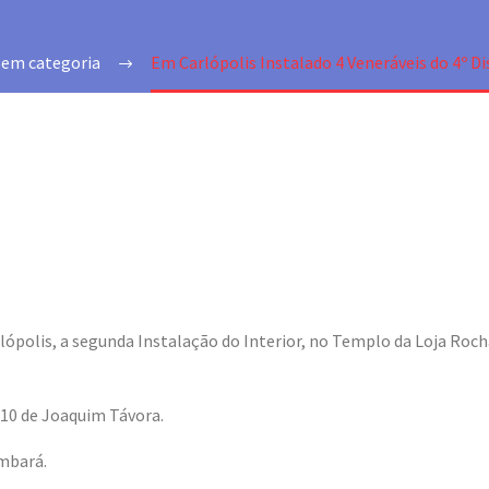
Sem categoria
Em Carlópolis Instalado 4 Veneráveis do 4º Di
Carlópolis, a segunda Instalação do Interior, no Templo da Loja Ro
10 de Joaquim Távora.
mbará.