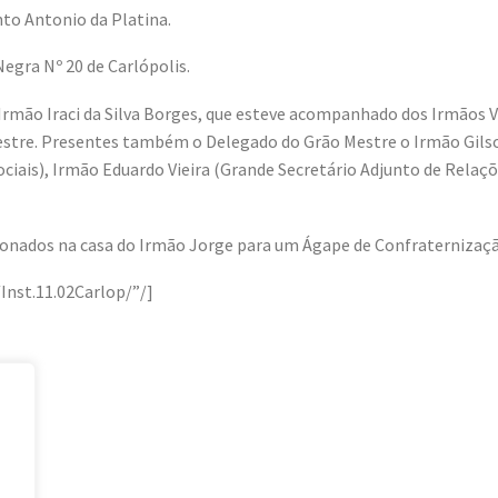
to Antonio da Platina.
ra Nº 20 de Carlópolis.
 Irmão Iraci da Silva Borges, que esteve acompanhado dos Irmãos 
tre. Presentes também o Delegado do Grão Mestre o Irmão Gilson
iais), Irmão Eduardo Vieira (Grande Secretário Adjunto de Relaçõ
onados na casa do Irmão Jorge para um Ágape de Confraternizaçã
st.11.02Carlop/”/]