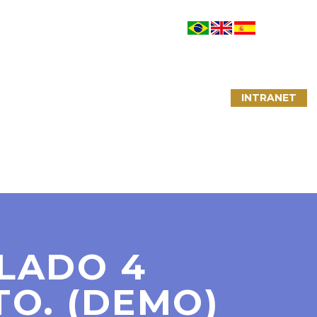
NTATO
LINKS ÚTEIS
CONVÊNIOS
INTRANET
ALADO 4
TO. (DEMO)