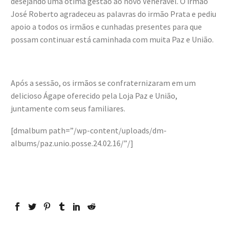
desejando uma ótima gestão ao novo Venerável. O irmão
José Roberto agradeceu as palavras do irmão Prata e pediu
apoio a todos os irmãos e cunhadas presentes para que
possam continuar está caminhada com muita Paz e União.
Após a sessão, os irmãos se confraternizaram em um
delicioso Ágape oferecido pela Loja Paz e União,
juntamente com seus familiares.
[dmalbum path=”/wp-content/uploads/dm-
albums/paz.unio.posse.24.02.16/”/]