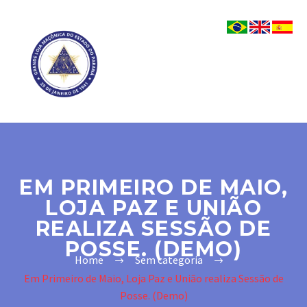
EM PRIMEIRO DE MAIO,
LOJA PAZ E UNIÃO
REALIZA SESSÃO DE
POSSE. (DEMO)
Home
Sem categoria
Em Primeiro de Maio, Loja Paz e União realiza Sessão de
Posse. (Demo)