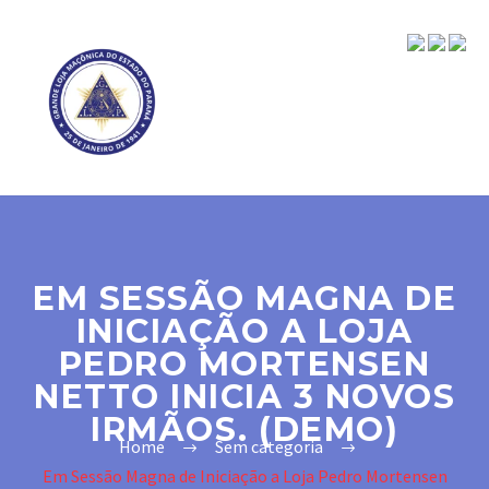
EM SESSÃO MAGNA DE
INICIAÇÃO A LOJA
PEDRO MORTENSEN
NETTO INICIA 3 NOVOS
IRMÃOS. (DEMO)
Home
Sem categoria
Em Sessão Magna de Iniciação a Loja Pedro Mortensen