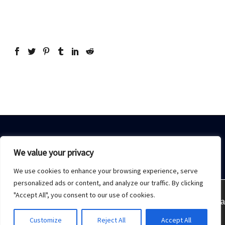
We value your privacy
We use cookies to enhance your browsing experience, serve
Home
Sobre Nós
Acesso restrito
Contato
personalized ads or content, and analyze our traffic. By clicking
"Accept All", you consent to our use of cookies.
Estamos usando cookies para oferecer a melhor experiência
2021 © Copyrights -
Monday Publicidade
Customize
Reject All
Accept All