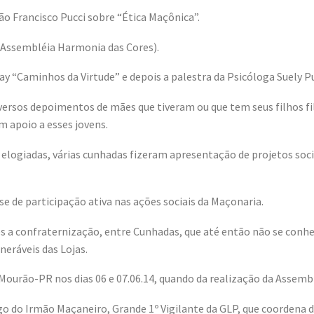
ão Francisco Pucci sobre “Ética Maçônica”.
 (Assembléia Harmonia das Cores).
ay “Caminhos da Virtude” e depois a palestra da Psicóloga Suely 
iversos depoimentos de mães que tiveram ou que tem seus filhos f
m apoio a esses jovens.
logiadas, várias cunhadas fizeram apresentação de projetos socia
 de participação ativa nas ações sociais da Maçonaria.
es a confraternização, entre Cunhadas, que até então não se con
eráveis das Lojas.
ourão-PR nos dias 06 e 07.06.14, quando da realização da Assembl
go do Irmão Maçaneiro, Grande 1º Vigilante da GLP, que coordena 