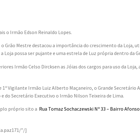
mais o Irmão Edson Reinaldo Lopes.
 o Grão Mestre destacou a importância do crescimento da Loja, util
 a Loja possa ser pujante e uma estrela de Luz própria dentro da G
eriores Irmão Celso Dircksen as Jóias dos cargos para uso da Loja
 1º Vigilante Irmão Luiz Alberto Maçaneiro, o Grande Secretário A
e do Secretário Executivo o Irmão Nilson Teixeira de Lima.
plo próprio sito a
Rua Tomaz Sochaczewski Nº 33 – Bairro Afonso P
.paz171/”/]