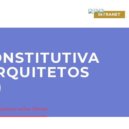
NTATO
LINKS ÚTEIS
CONVÊNIOS
INTRANET
ONSTITUTIVA
ARQUITETOS
)
rquitetos da Paz. (Demo)