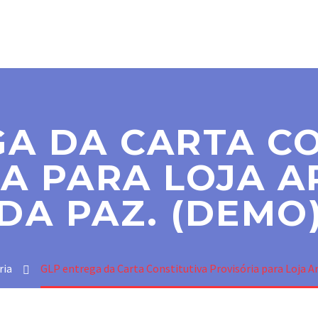
SER MAÇOM
PARAMAÇÔNICAS
NOTÍCIAS
CO
A DA CARTA C
A PARA LOJA 
DA PAZ. (DEMO
ria
GLP entrega da Carta Constitutiva Provisória para Loja A