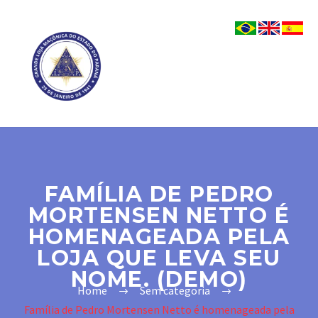
FAMÍLIA DE PEDRO
MORTENSEN NETTO É
HOMENAGEADA PELA
LOJA QUE LEVA SEU
NOME. (DEMO)
Home
Sem categoria
Família de Pedro Mortensen Netto é homenageada pela