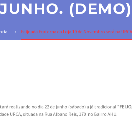
JUNHO. (DEMO
oria
Feijoada Fraterna da Loja 19 de Novembro será na URCA
tará realizando no dia 22 de junho (sábado) a já tradicional
“FEIJ
edade URCA, situada na Rua Albano Reis, 170 no Bairro AHU.