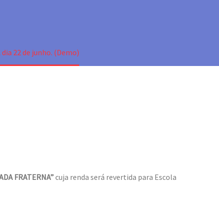
)
 dia 22 de junho. (Demo)
OADA FRATERNA”
cuja renda será revertida para Escola