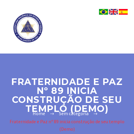
FRATERNIDADE E PAZ
Nº 89 INICIA
CONSTRUÇÃO DE SEU
TEMPLO (DEMO)
Home
Sem categoria
Fraternidade e Paz nº 89 inicia construção de seu templo
(Demo)