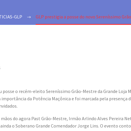
ICIAS-GLP
GLP prestigia a posse do novo Sereníssimo Grã
4
ou posse o recém-eleito Sereníssimo Grão-Mestre da Grande Loja M
 importância da Potência Maçônica e foi marcada pela presença de
nvidados.
s mãos do agora Past Grão-Mestre, Irmão Arlindo Alves Pereira N
o ainda o Soberano Grande Comendador Jorge Lins. O evento contou