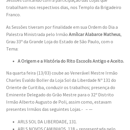
Sessões contando com a participação das Lojas que
trabalham nos respectivos dias, nos Templo da Brigadeiro
Franco.
As Sessões tiveram por finalidade em sua Ordem do Dia a
Palestra Ministrada pelo Irmão
Amílcar Alabarce Matheus
,
Grau 33º da Grande Loja do Estado de São Paulo, com o
Tema:
A Origem e a História do Rito Escocês Antigo e Aceito.
Na quarta feira (13/03) coube ao Venerável Mestre Irmão
Charles Evaldo Boller da Loja Sol da Liberdade Nº 131 do
Oriente de Curitiba, conduzir os trabalhos; presença do
Eminente Delegado do Grão Mestre para o 32º Distrito
Irmão Alberto Augusto de Poli, assim como, estavam
presentes Irmãos das seguintes Lojas.- – —
ARLS SOL DA LIBERDADE, 131.
ARLS NOVOS CAMINHOS, 118 – representada pelo