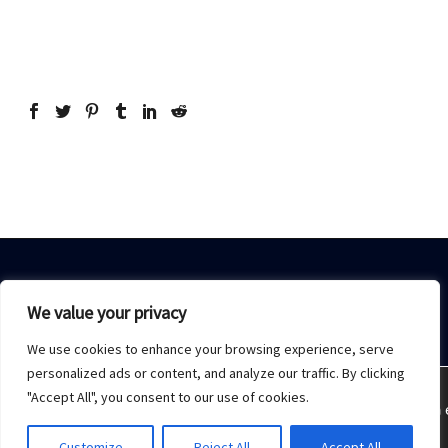
We value your privacy
We use cookies to enhance your browsing experience, serve
Home
Sobre Nós
Acesso restrito
Contato
personalized ads or content, and analyze our traffic. By clicking
"Accept All", you consent to our use of cookies.
Estamos usando cookies para oferecer a melhor experiência 
2021 © Copyrights -
Monday Publicidade
Customize
Reject All
Accept All