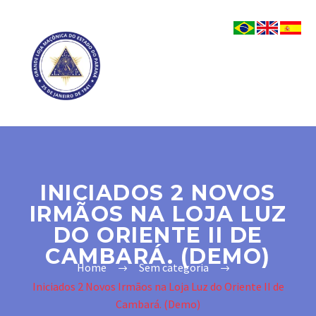
INICIADOS 2 NOVOS
IRMÃOS NA LOJA LUZ
DO ORIENTE II DE
CAMBARÁ. (DEMO)
Home
Sem categoria
Iniciados 2 Novos Irmãos na Loja Luz do Oriente II de
Cambará. (Demo)