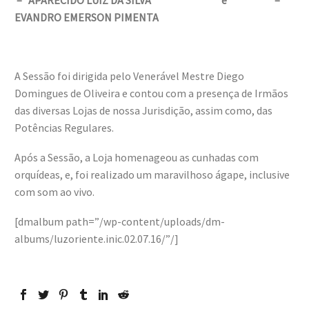
– APARECIDO LUIZ DA SILVA
e
–
EVANDRO EMERSON PIMENTA
A Sessão foi dirigida pelo Venerável Mestre Diego
Domingues de Oliveira e contou com a presença de Irmãos
das diversas Lojas de nossa Jurisdição, assim como, das
Potências Regulares.
Após a Sessão, a Loja homenageou as cunhadas com
orquídeas, e, foi realizado um maravilhoso ágape, inclusive
com som ao vivo.
[dmalbum path=”/wp-content/uploads/dm-
albums/luzoriente.inic.02.07.16/”/]