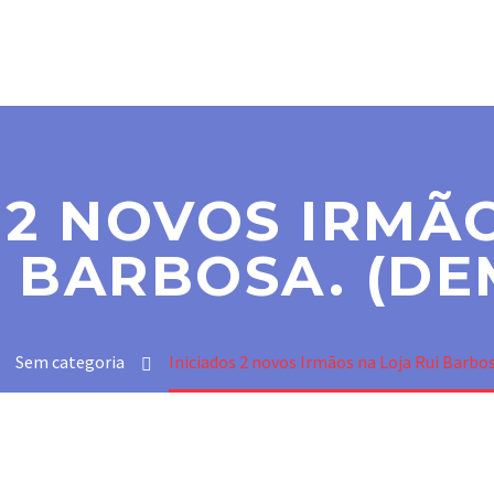
SER MAÇOM
PARAMAÇÔNICAS
NOTÍCIAS
CO
 2 NOVOS IRMÃ
I BARBOSA. (DE
Sem categoria
Iniciados 2 novos Irmãos na Loja Rui Barbo