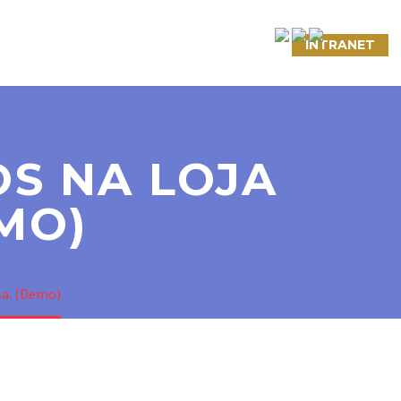
NTATO
LINKS ÚTEIS
CONVÊNIOS
INTRANET
OS NA LOJA
MO)
sa. (Demo)