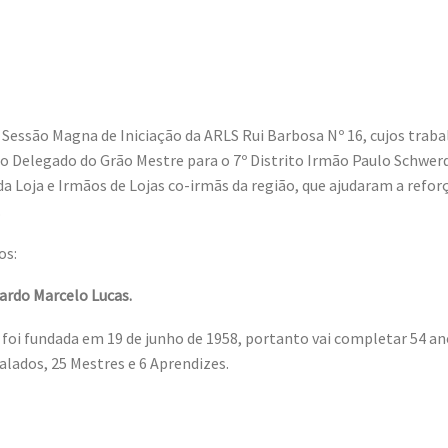
u, Sessão Magna de Iniciação da ARLS Rui Barbosa Nº 16, cujos tra
Delegado do Grão Mestre para o 7º Distrito Irmão Paulo Schwerdt
 Loja e Irmãos de Lojas co-irmãs da região, que ajudaram a reforç
.
os:
rdo Marcelo Lucas.
 foi fundada em 19 de junho de 1958, portanto vai completar 54 ano
alados, 25 Mestres e 6 Aprendizes.