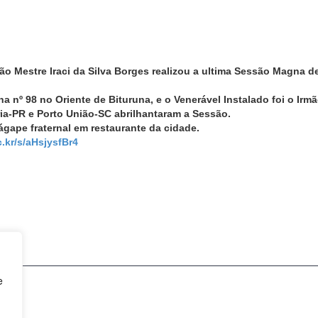
Grão Mestre Iraci da Silva Borges realizou a ultima Sessão Magna d
a nº 98 no Oriente de Bituruna, e o Venerável Instalado foi o Irmã
ia-PR e Porto União-SC abrilhantaram a Sessão.
ape fraternal em restaurante da cidade.
ic.kr/s/aHsjysfBr4
e