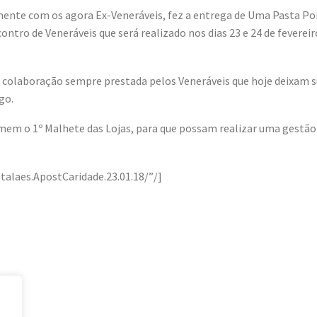
ente com os agora Ex-Veneráveis, fez a entrega de Uma Pasta Por
ntro de Veneráveis que será realizado nos dias 23 e 24 de feverei
a colaboração sempre prestada pelos Veneráveis que hoje deixam s
go.
em o 1º Malhete das Lojas, para que possam realizar uma gestão
laes.ApostCaridade.23.01.18/”/]