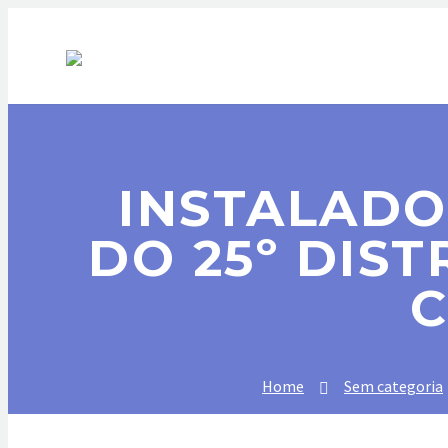
SOBRE NÓS
S
INSTALADO
DO 25º DIS
C
Home
Sem categoria