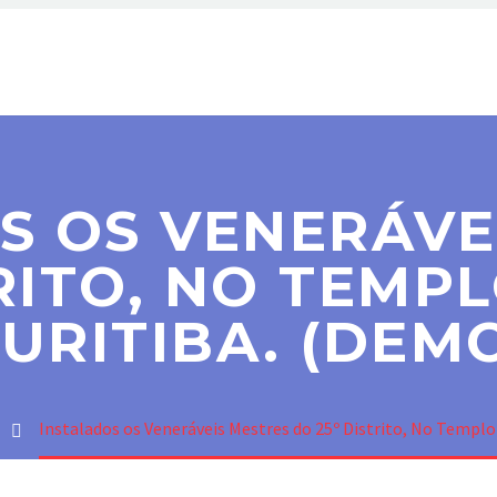
ER MAÇOM
PARAMAÇÔNICAS
NOTÍCIAS
CONT
S OS VENERÁVE
TRITO, NO TEMP
URITIBA. (DEM
Instalados os Veneráveis Mestres do 25º Distrito, No Templ