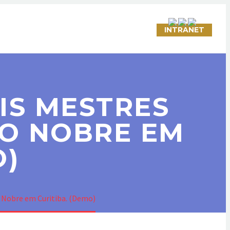
ATO
LINKS ÚTEIS
CONVÊNIOS
INTRANET
IS MESTRES
LO NOBRE EM
O)
o Nobre em Curitiba. (Demo)