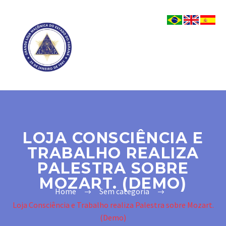
LOJA CONSCIÊNCIA E
TRABALHO REALIZA
PALESTRA SOBRE
MOZART. (DEMO)
Home
Sem categoria
Loja Consciência e Trabalho realiza Palestra sobre Mozart.
(Demo)