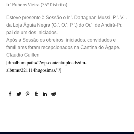
Ir.’. Rubens Vieira (35º Distrito).
Esteve presente à Sessão o Ir.’. Dartagnan Mussi, P.’. V.’.
da Loja Águia Negra (G.’. O.’. P.’.) do Or.’. de Andirá-Pr,
pai de um dos iniciados.
Após à Sessão os obreiros, iniciados, convidados e
familiares foram recepcionados na Cantina do Ágape.
Claudio Guillen
[dmalbum path=”/wp-content/uploads/dm-
albums/221114hugosimas/”/]