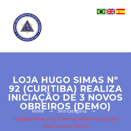
LOJA HUGO SIMAS Nº
92 (CURITIBA) REALIZA
INICIAÇÃO DE 3 NOVOS
OBREIROS (DEMO)
Home
Sem categoria
Loja Hugo Simas nº 92 (Curitiba) realiza iniciação de 3
novos obreiros (Demo)