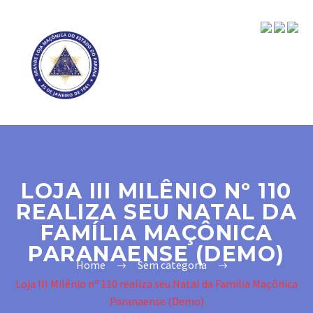
LOJA III MILÊNIO Nº 110
REALIZA SEU NATAL DA
FAMÍLIA MAÇÔNICA
PARANAENSE (DEMO)
Home
Sem categoria
Loja III Milênio nº 110 realiza seu Natal da Família Maçônica
Paranaense (Demo)