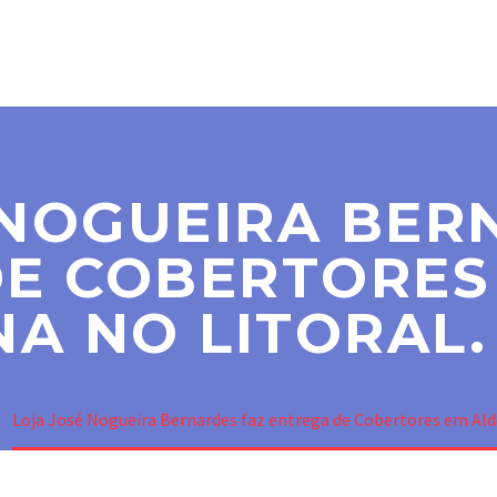
SER MAÇOM
PARAMAÇÔNICAS
NOTÍCIAS
CO
 NOGUEIRA BER
E COBERTORES
NA NO LITORAL.
Loja José Nogueira Bernardes faz entrega de Cobertores em Alde