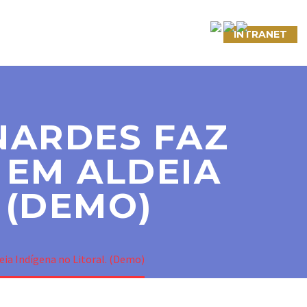
NTATO
LINKS ÚTEIS
CONVÊNIOS
INTRANET
NARDES FAZ
 EM ALDEIA
 (DEMO)
ia Indígena no Litoral. (Demo)