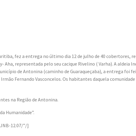
ritiba, fez a entrega no último dia 12 de julho de 40 cobertores,
y- Aha, representada pelo seu cacique Rivelino ( Varha). A aldeia 
município de Antonina (caminho de Guaraqueçaba), a entrega foi f
mão Fernando Vasconcelos. Os habitantes daquela comunidade i
entes na Região de Antonina.
e da Humanidade”.
JNB-12.07/”/]