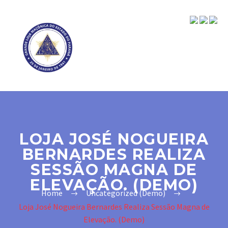
LOJA JOSÉ NOGUEIRA
BERNARDES REALIZA
SESSÃO MAGNA DE
ELEVAÇÃO. (DEMO)
Home
Uncategorized (Demo)
Loja José Nogueira Bernardes Realiza Sessão Magna de
Elevação. (Demo)