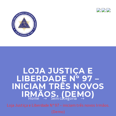
LOJA JUSTIÇA E
LIBERDADE Nº 97 –
INICIAM TRÊS NOVOS
IRMÃOS. (DEMO)
Home
Sem categoria
Loja Justiça e Liberdade Nº 97 – iniciam três novos Irmãos.
(Demo)