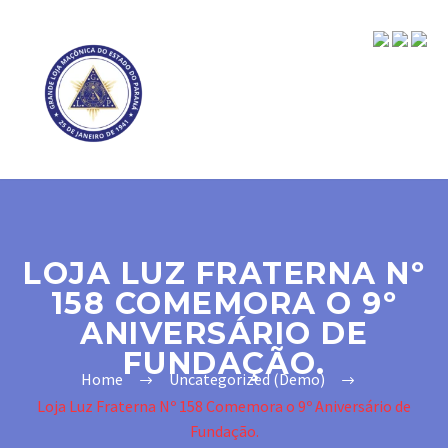
LOJA LUZ FRATERNA Nº
158 COMEMORA O 9º
ANIVERSÁRIO DE
FUNDAÇÃO.
Home
Uncategorized (Demo)
Loja Luz Fraterna Nº 158 Comemora o 9º Aniversário de
Fundação.