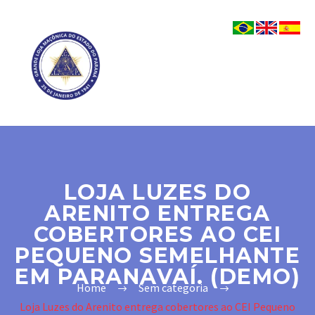
LOJA LUZES DO
ARENITO ENTREGA
COBERTORES AO CEI
PEQUENO SEMELHANTE
EM PARANAVAÍ. (DEMO)
Home
Sem categoria
Loja Luzes do Arenito entrega cobertores ao CEI Pequeno