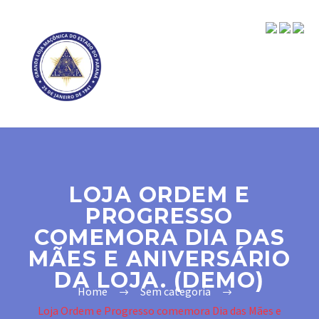
LOJA ORDEM E
PROGRESSO
COMEMORA DIA DAS
MÃES E ANIVERSÁRIO
DA LOJA. (DEMO)
Home
Sem categoria
Loja Ordem e Progresso comemora Dia das Mães e