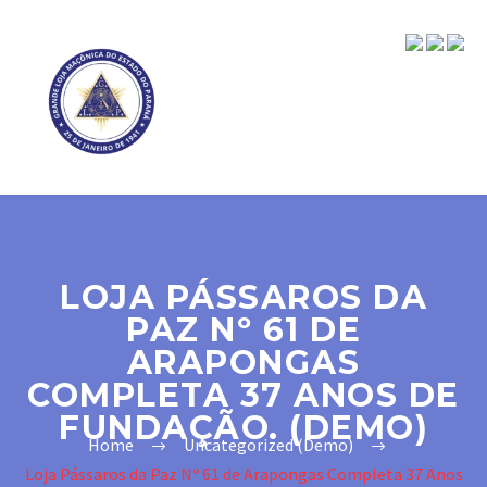
LOJA PÁSSAROS DA
PAZ Nº 61 DE
ARAPONGAS
COMPLETA 37 ANOS DE
FUNDAÇÃO. (DEMO)
Home
Uncategorized (Demo)
Loja Pássaros da Paz Nº 61 de Arapongas Completa 37 Anos