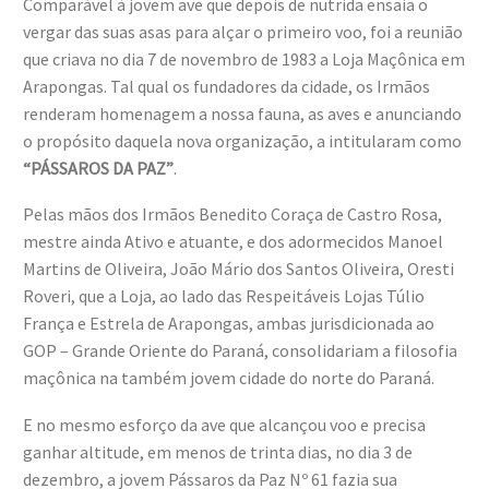
Comparável à jovem ave que depois de nutrida ensaia o
vergar das suas asas para alçar o primeiro voo, foi a reunião
que criava no dia 7 de novembro de 1983 a Loja Maçônica em
Arapongas. Tal qual os fundadores da cidade, os Irmãos
renderam homenagem a nossa fauna, as aves e anunciando
o propósito daquela nova organização, a intitularam como
“PÁSSAROS DA PAZ”
.
Pelas mãos dos Irmãos Benedito Coraça de Castro Rosa,
mestre ainda Ativo e atuante, e dos adormecidos Manoel
Martins de Oliveira, João Mário dos Santos Oliveira, Oresti
Roveri, que a Loja, ao lado das Respeitáveis Lojas Túlio
França e Estrela de Arapongas, ambas jurisdicionada ao
GOP – Grande Oriente do Paraná, consolidariam a filosofia
maçônica na também jovem cidade do norte do Paraná.
E no mesmo esforço da ave que alcançou voo e precisa
ganhar altitude, em menos de trinta dias, no dia 3 de
dezembro, a jovem Pássaros da Paz Nº 61 fazia sua