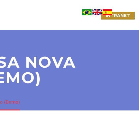
NTATO
LINKS ÚTEIS
CONVÊNIOS
INTRANET
SA NOVA
EMO)
ão (Demo)