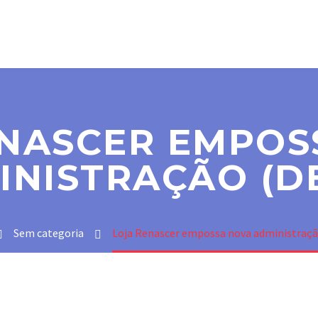
SER MAÇOM
PARAMAÇÔNICAS
NOTÍCIAS
CO
ENASCER EMPOS
INISTRAÇÃO (D
Sem categoria
Loja Renascer empossa nova administraç