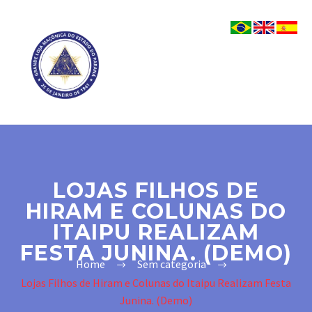
LOJAS FILHOS DE
HIRAM E COLUNAS DO
ITAIPU REALIZAM
FESTA JUNINA. (DEMO)
Home
Sem categoria
Lojas Filhos de Hiram e Colunas do Itaipu Realizam Festa
Junina. (Demo)