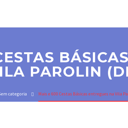
SER MAÇOM
PARAMAÇÔNICAS
NOTÍCIAS
CO
 CESTAS BÁSICA
ILA PAROLIN (
Sem categoria
Mais e 600 Cestas Básicas entregues na Vila P