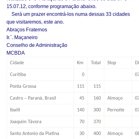
15.07.12, conforme programação abaixo.
Será um prazer encontrá-los numa dessas 33 cidades
que visitaremos, este ano.
Abraços Fraternos
Ir.´. Maçaneiro
Conselho de Administração
MCBDA
Cidade
Km
Total
Stop
D
Curitiba
0
0
Ponta Grossa
115
115
Castro – Paraná, Brasil
45
160
Almoço
0
Ibaiti
140
300
Pernoite
0
Joaquim Távora
70
370
Santo Antonio da Platina
30
400
Almoço
0