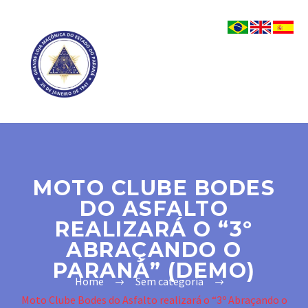
MOTO CLUBE BODES
DO ASFALTO
REALIZARÁ O “3º
ABRAÇANDO O
PARANÁ” (DEMO)
Home
Sem categoria
Moto Clube Bodes do Asfalto realizará o “3º Abraçando o