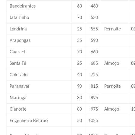
Bandeirantes
60
460
Jataizinho
70
530
Londrina
25
555
Pernoite
0
Arapongas
35
590
Guaraci
70
660
Santa Fé
25
685
Almoço
0
Colorado
40
725
Paranavaí
90
815
Pernoite
0
Maringá
80
895
Cianorte
80
975
Almoço
1
Engenheiro Beltrão
50
1025