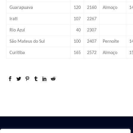
Guarapuava
120
2160
Almoço
1
Irati
107
2267
Rio Azul
40
2307
São Mateus do Sul
100
2407
Pernoite
1
Curitiba
165
2572
Almoço
1