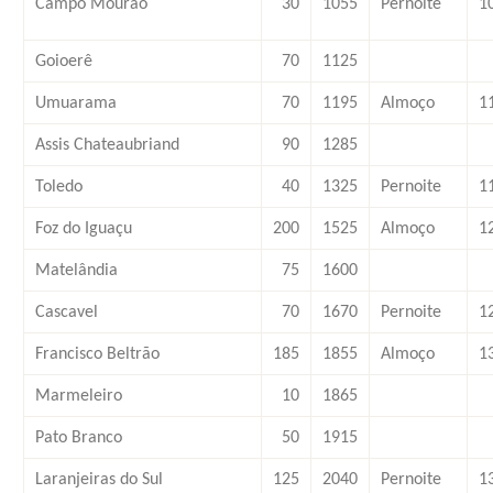
Campo Mourão
30
1055
Pernoite
1
Goioerê
70
1125
Umuarama
70
1195
Almoço
1
Assis Chateaubriand
90
1285
Toledo
40
1325
Pernoite
1
Foz do Iguaçu
200
1525
Almoço
1
Matelândia
75
1600
Cascavel
70
1670
Pernoite
1
Francisco Beltrão
185
1855
Almoço
1
Marmeleiro
10
1865
Pato Branco
50
1915
Laranjeiras do Sul
125
2040
Pernoite
1