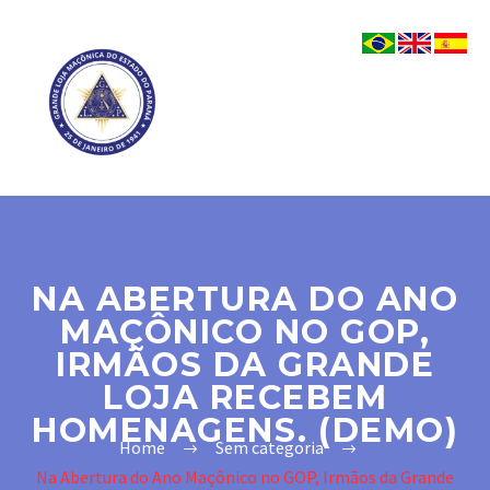
NA ABERTURA DO ANO
MAÇÔNICO NO GOP,
IRMÃOS DA GRANDE
LOJA RECEBEM
HOMENAGENS. (DEMO)
Home
Sem categoria
Na Abertura do Ano Maçônico no GOP, Irmãos da Grande