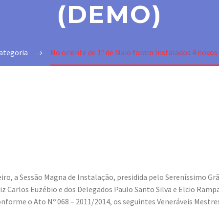
(DEMO)
ategoria
No oriente de 1º de Maio foram Instalados 4 novos
eiro, a Sessão Magna de Instalação, presidida pelo Sereníssimo Gr
iz Carlos Euzébio e dos Delegados Paulo Santo Silva e Elcio Ramp
onforme o Ato Nº 068 – 2011/2014, os seguintes Veneráveis Mestre