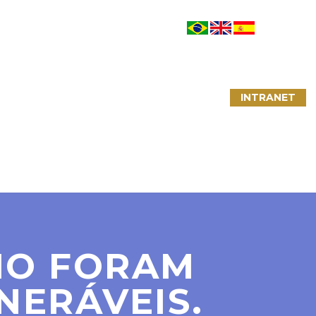
NTATO
LINKS ÚTEIS
CONVÊNIOS
INTRANET
AIO FORAM
NERÁVEIS.