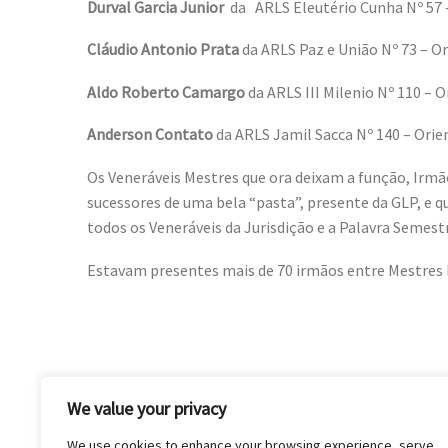
Durval Garcia Junior
da ARLS Eleutério Cunha Nº 57 –
Cláudio Antonio Prata
da ARLS Paz e União Nº 73 – Or
Aldo Roberto Camargo
da ARLS III Milenio Nº 110 – O
Anderson Contato
da ARLS Jamil Sacca Nº 140 – Orien
Os Veneráveis Mestres que ora deixam a função, Irmã
sucessores de uma bela “pasta”, presente da GLP, e q
todos os Veneráveis da Jurisdição e a Palavra Semestr
Estavam presentes mais de 70 irmãos entre Mestres 
We value your privacy
We use cookies to enhance your browsing experience, serve