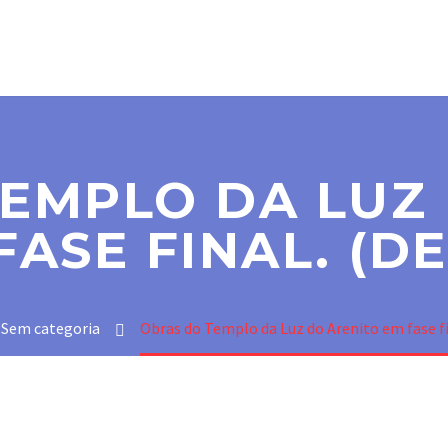
SER MAÇOM
PARAMAÇÔNICAS
NOTÍCIAS
CO
EMPLO DA LUZ
FASE FINAL. (D
Sem categoria
Obras do Templo da Luz do Arenito em fase f