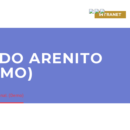
NTATO
LINKS ÚTEIS
CONVÊNIOS
INTRANET
 DO ARENITO
EMO)
inal. (Demo)