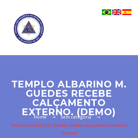
TEMPLO ALBARINO M.
GUEDES RECEBE
CALÇAMENTO
EXTERNO. (DEMO)
Home
Sem categoria
Templo Albarino M. Guedes recebe calçamento externo.
(Demo)