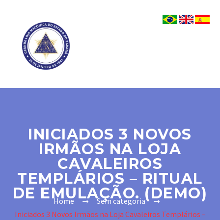
INICIADOS 3 NOVOS
IRMÃOS NA LOJA
CAVALEIROS
TEMPLÁRIOS – RITUAL
DE EMULAÇÃO. (DEMO)
Home
Sem categoria
Iniciados 3 Novos Irmãos na Loja Cavaleiros Templários –