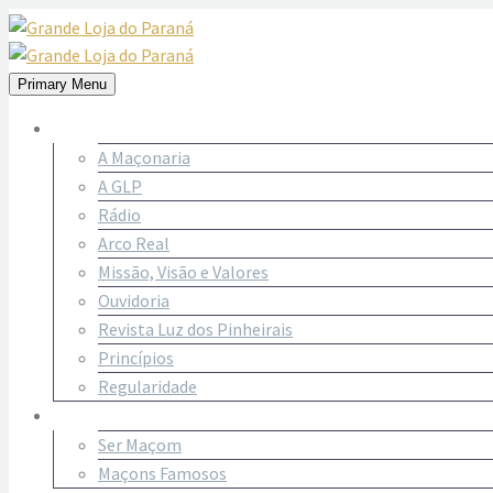
Primary Menu
Sobre Nós
A Maçonaria
A GLP
Rádio
Arco Real
Missão, Visão e Valores
Ouvidoria
Revista Luz dos Pinheirais
Princípios
Regularidade
SER MAÇOM
Ser Maçom
Maçons Famosos