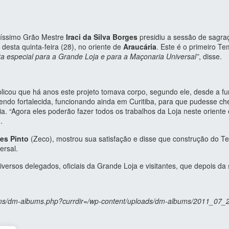
íssimo Grão Mestre
Iraci da Silva Borges
presidiu a sessão de sagr
 desta quinta-feira (28), no oriente de
Araucária
. Este é o primeiro T
a especial para a Grande Loja e para a Maçonaria Universal”
, disse.
xplicou que há anos este projeto tomava corpo, segundo ele, desde a
 sendo fortalecida, funcionando ainda em Curitiba, para que pudesse 
ia. “Agora eles poderão fazer todos os trabalhos da Loja neste orient
.
es Pinto
(Zeco), mostrou sua satisfação e disse que construção do T
ersal.
iversos delegados, oficiais da Grande Loja e visitantes, que depois d
lbums/dm-albums.php?currdir=/wp-content/uploads/dm-albums/2011_07_2