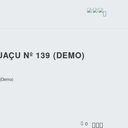
AÇU Nº 139 (DEMO)
 (Demo)
0


