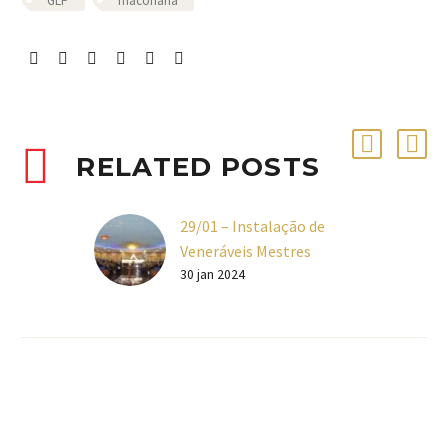
GLP
maconaria
RELATED POSTS
29/01 – Instalação de
Veneráveis Mestres
Galeria de fotos: No dia
30 jan 2024
29 de janeiro ocorreu a
instalação dos
Veneráveis Mestres das
ARLS Apóstolo da
Caridade Nº…