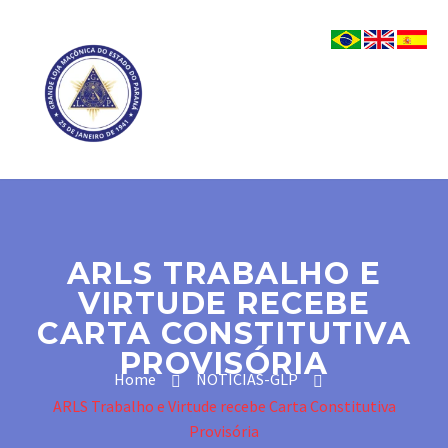
ARLS TRABALHO E
VIRTUDE RECEBE
CARTA CONSTITUTIVA
PROVISÓRIA
Home
NOTICIAS-GLP
ARLS Trabalho e Virtude recebe Carta Constitutiva
Provisória